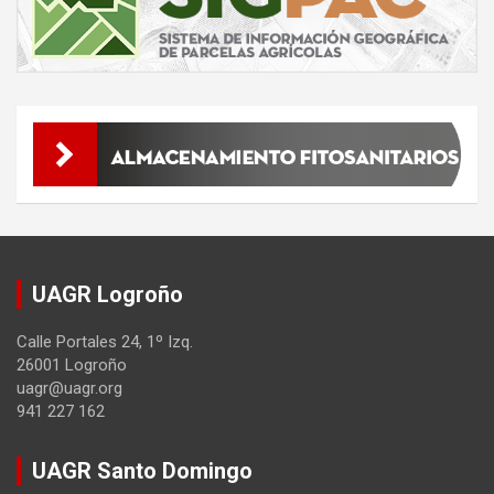
v
e
r
t
i
s
e
m
e
n
t
UAGR Logroño
:
Calle Portales 24, 1º Izq.
26001 Logroño
uagr@uagr.org
941 227 162
UAGR Santo Domingo