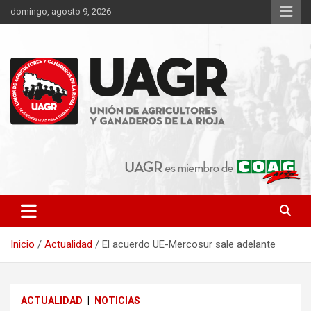
Saltar
domingo, agosto 9, 2026
al
contenido
Unión de Agricultores y Ganaderos de La Rioja
UAGR
Inicio
Actualidad
El acuerdo UE-Mercosur sale adelante
ACTUALIDAD
NOTICIAS